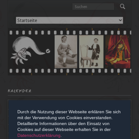
Navigation
überspringen
KALENDER
<
April 2026
>
Durch die Nutzung dieser Webseite erklären Sie sich
NTAG
ENSTAG
TTWOCH
NNERSTAG
EITAG
MSTAG
NNTAG
MO
DI
MI
DO
FR
SA
SO
mit der Verwendung von Cookies einverstanden.
1
2
3
4
5
Detaillierte Informationen über den Einsatz von
6
7
8
9
10
11
12
Cookies auf dieser Webseite erhalten Sie in der
Datenschutzerklärung
.
13
14
15
16
17
18
19