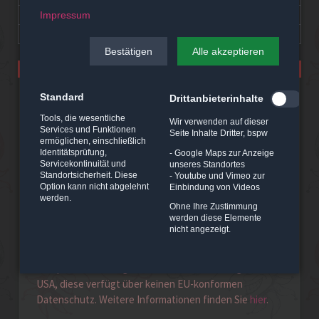
20
21
22
23
24
25
26
Impressum
27
28
29
30
Bestätigen
Alle akzeptieren
Standard
Drittanbieterinhalte
Hinweis
Tools, die wesentliche
Wir verwenden auf dieser
Services und Funktionen
Wir benötigen Ihre Zustimmung um den Inhalt der
Seite Inhalte Dritter, bspw
ermöglichen, einschließlich
Google Map laden zu können.
Identitätsprüfung,
- Google Maps zur Anzeige
Servicekontinuität und
unseres Standortes
Mit dem Laden der Karte werden durch den mit uns
Standortsicherheit. Diese
- Youtube und Vimeo zur
Option kann nicht abgelehnt
Einbindung von Videos
gemeinsam Verantwortlichen Google [Google Ireland
werden.
Limited, Irland] auf Ihrem Endgerät Skripte geladen,
Ohne Ihre Zustimmung
werden diese Elemente
Cookies gespeichert und personenbezogene Daten
nicht angezeigt.
erfasst. Damit kann Google Aktivitäten im Internet
verfolgen und Werbung zielgruppengerecht
ausspielen. Es erfolgt eine Datenübermittlung in die
USA, diese verfügt über keinen EU-konformen
Datenschutz. Weitere Informationen finden Sie
hier
.