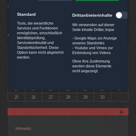
Vorbestellung erwünscht! Tel.: 0172/37 24 134
Standard
Drittanbieterinhalte
Zurück
Tools, die wesentliche
Wir verwenden auf dieser
Services und Funktionen
Seite Inhalte Dritter, bspw
ermöglichen, einschließlich
KALENDER
Identitätsprüfung,
- Google Maps zur Anzeige
Servicekontinuität und
unseres Standortes
Standortsicherheit. Diese
<
November 2024
>
- Youtube und Vimeo zur
Option kann nicht abgelehnt
Einbindung von Videos
NTAG
ENSTAG
TTWOCH
NNERSTAG
EITAG
MSTAG
NNTAG
MO
DI
MI
DO
FR
SA
SO
werden.
Ohne Ihre Zustimmung
1
2
3
werden diese Elemente
nicht angezeigt.
4
5
6
7
8
9
10
11
12
13
14
15
16
17
18
19
20
21
22
23
24
25
26
27
28
29
30
Hinweis