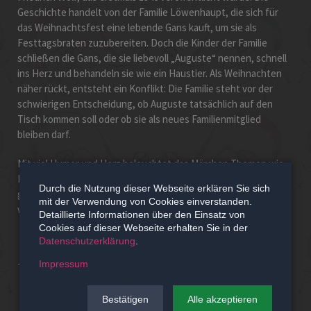
Geschichte handelt von der Familie Löwenhaupt, die sich für
das Weihnachtsfest eine lebende Gans kauft, um sie als
Festtagsbraten zuzubereiten. Doch die Kinder der Familie
schließen die Gans, die sie liebevoll „Auguste“ nennen, schnell
ins Herz und behandeln sie wie ein Haustier. Als Weihnachten
näher rückt, entsteht ein Konflikt: Die Familie steht vor der
schwierigen Entscheidung, ob Auguste tatsächlich auf den
Tisch kommen soll oder ob sie als neues Familienmitglied
bleiben darf.
Mit viel Humor und Herz beleuchtet das Märchen Themen wie
Mitgefühl, Familie und den respektvollen Umgang mit Tieren. Es
Durch die Nutzung dieser Webseite erklären Sie sich
gehört bis heute zu den Klassikern der Weihnachtsliteratur und
mit der Verwendung von Cookies einverstanden.
wurde mehrfach für Theater, Film und Fernsehen adaptiert.
Detaillierte Informationen über den Einsatz von
Cookies auf dieser Webseite erhalten Sie in der
Datenschutzerklärung
.
Impressum
Theater Camillo, Casper & Co.
Bestätigen
Alle akzeptieren